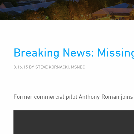
Breaking News: Missing
8.16.15 BY STEVE KORNACKI, MSNBC
Former commercial pilot Anthony Roman joins w