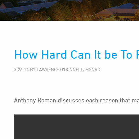
How Hard Can It be To F
3.26.14 BY LAWRENCE O'DONNELL, MSNBC
Anthony Roman discusses each reason that makes