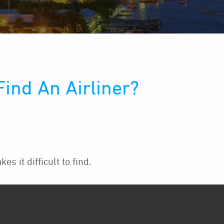
ind An Airliner?
 it difficult to find.