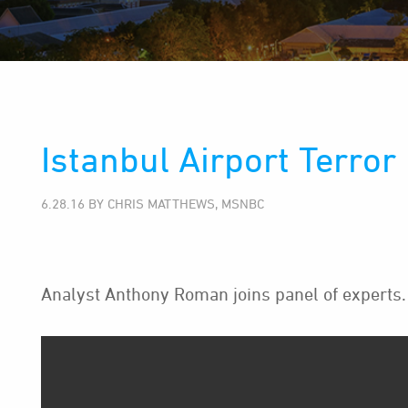
Istanbul Airport Terror
6.28.16 BY CHRIS MATTHEWS, MSNBC
Analyst Anthony Roman joins panel of experts.