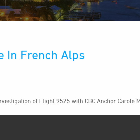
e In French Alps
vestigation of Flight 9525 with CBC Anchor Carole M