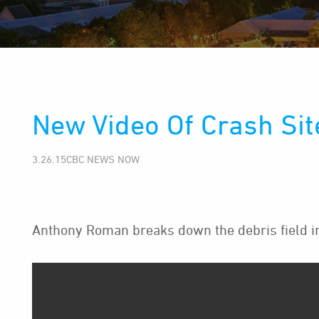
New Video Of Crash Sit
3.26.15CBC NEWS NOW
Anthony Roman breaks down the debris field in