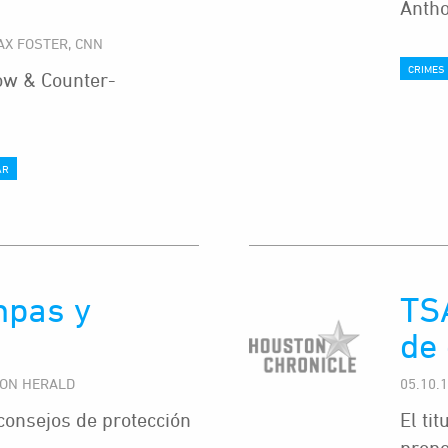
Antho
AX FOSTER, CNN
CRIMES
w & Counter-
AR
mpas y
TSA
de
STON HERALD
05.10.
onsejos de protección
El ti
propo