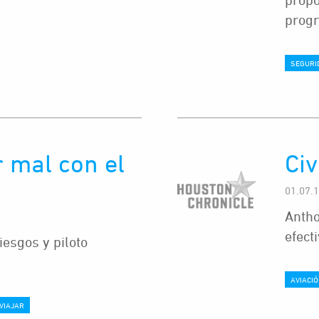
progr
SEGURI
r mal con el
Civ
01.07.
Antho
efect
esgos y piloto
AVIACIÓ
VIAJAR