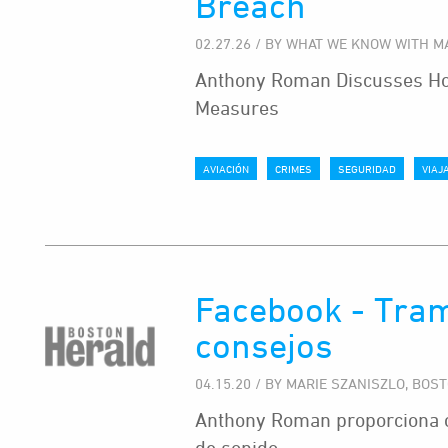
Breach
02.27.26 / BY WHAT WE KNOW WITH M
Anthony Roman Discusses Ho
Measures
AVIACIÓN
CRIMES
SEGURIDAD
VIAJ
Facebook - Tra
consejos
04.15.20 / BY MARIE SZANISZLO, BO
Anthony Roman proporciona c
de sonido