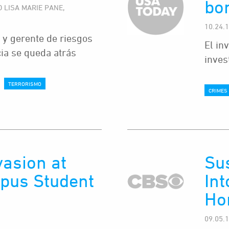
bo
D LISA MARIE PANE,
10.24.
 y gerente de riesgos
El in
cia se queda atrás
inves
TERRORISMO
CRIMES
asion at
Su
pus Student
In
Ho
09.05.