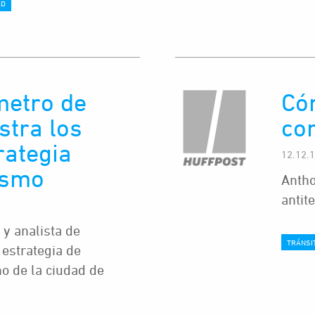
AD
metro de
Có
tra los
con
rategia
12.12.
ismo
Antho
antit
y analista de
TRÁNSI
 estrategia de
mo de la ciudad de