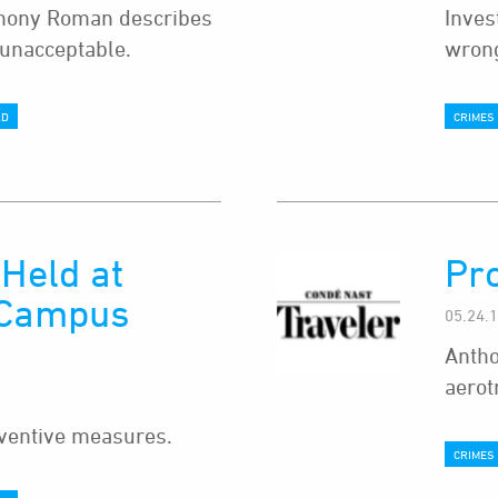
hony Roman describes
Inves
 unacceptable.
wrong
AD
CRIMES
 Held at
Pro
-Campus
05.24.
Antho
aerot
ventive measures.
CRIMES