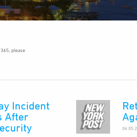
/365, please
y Incident
Ret
 After
Ag
ecurity
06.05.