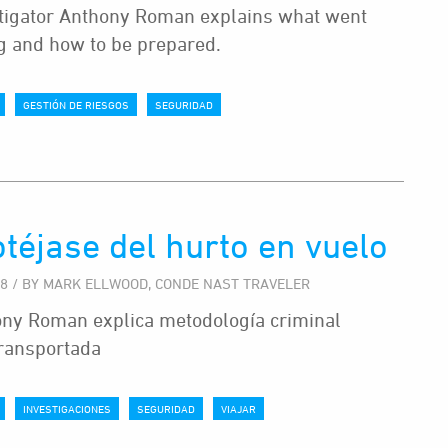
tigator Anthony Roman explains what went
 and how to be prepared.
GESTIÓN DE RIESGOS
SEGURIDAD
téjase del hurto en vuelo
18 / BY MARK ELLWOOD, CONDE NAST TRAVELER
ny Roman explica metodología criminal
ransportada
INVESTIGACIONES
SEGURIDAD
VIAJAR