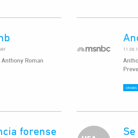
nb
An
DAY
11.08.
ice Anthony Roman
Antho
Preve
CRIMES
cia forense
Se