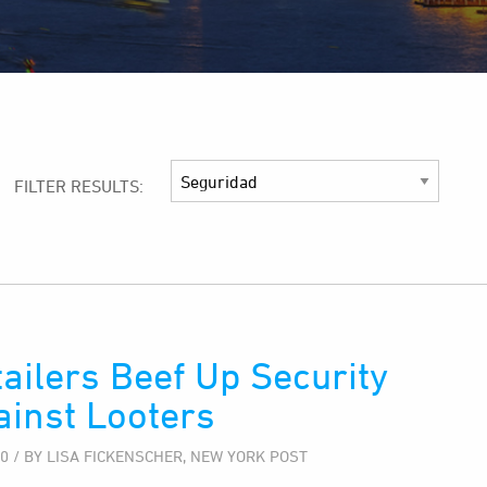
FILTER RESULTS:
ailers Beef Up Security
ainst Looters
20 / BY LISA FICKENSCHER, NEW YORK POST