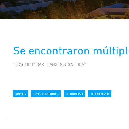
Se encontraron múltip
10.24.18 BY BART JANSEN, USA TODAY
CRIMES
INVESTIGACIONES
SEGURIDAD
TERRORISMO