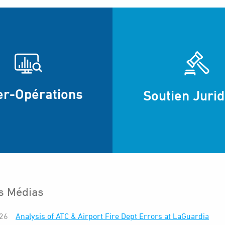
er-Opérations
Soutien Juri
s Médias
026
Analysis of ATC & Airport Fire Dept Errors at LaGuardia