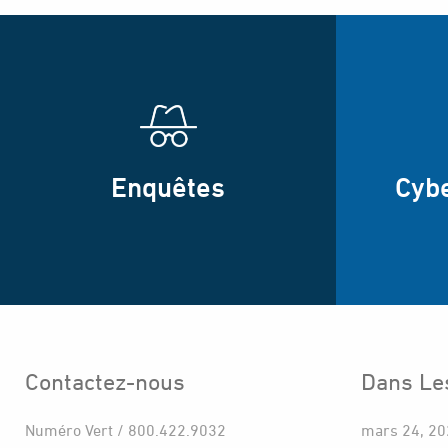
Enquêtes
Cyb
Contactez-nous
Dans Le
Numéro Vert / 800.422.9032
mars 24, 2