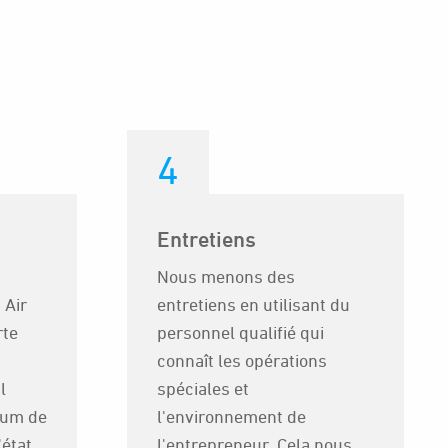
4
Entretiens
Nous menons des
 Air
entretiens en utilisant du
rte
personnel qualifié qui
connaît les opérations
l
spéciales et
mum de
l'environnement de
état
l'entrepreneur. Cela nous