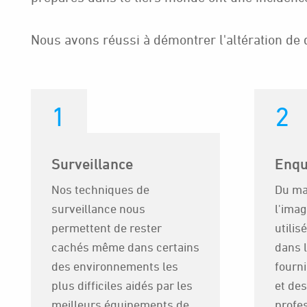
Nous avons réussi à démontrer l'altération de
1
2
Surveillance
Enqu
Nos techniques de
Du mat
surveillance nous
l'ima
permettent de rester
utilis
cachés même dans certains
dans l
des environnements les
fourn
plus difficiles aidés par les
et des
meilleurs équipements de
profe