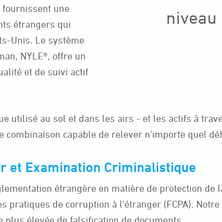
 fournissent une
niveau 
nts étrangers qui
ats-Unis. Le système
man, NYLE®, offre un
lité et de suivi actif
e utilisé au sol et dans les airs - et les actifs à tr
 combinaison capable de relever n'importe quel défi
er et Examination Criminalistique
lementation étrangère en matière de protection de la
les pratiques de corruption à l'étranger (FCPA). Not
 plus élevée de falsification de documents.