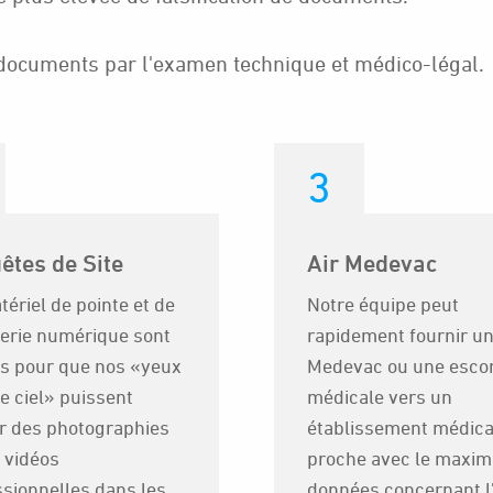
 documents par l'examen technique et médico-légal.
3
êtes de Site
Air Medevac
ériel de pointe et de
Notre équipe peut
gerie numérique sont
rapidement fournir un
és pour que nos «yeux
Medevac ou une esco
e ciel» puissent
médicale vers un
ir des photographies
établissement médica
 vidéos
proche avec le maxi
ssionnelles dans les
données concernant l'