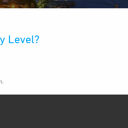
ry Level?
n.