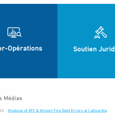
er-Opérations
Soutien Juri
s Médias
026
Analysis of ATC & Airport Fire Dept Errors at LaGuardia