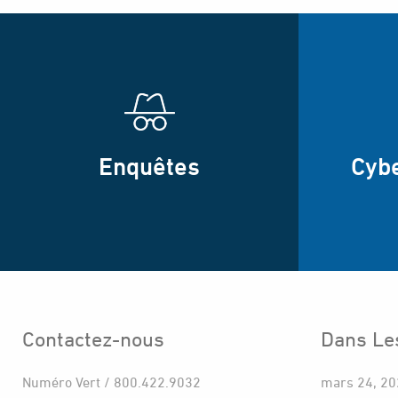
Enquêtes
Cyb
Contactez-nous
Dans Le
Numéro Vert / 800.422.9032
mars 24, 2