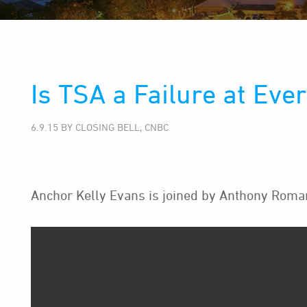
Is TSA a Failure at Eve
6.9.15 BY CLOSING BELL, CNBC
Anchor Kelly Evans is joined by Anthony Roma