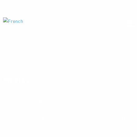
Médias
Frequent notre salle de presse pour les dernières
nouvelles d'enquête de fraude d'entreprise et
d'assurance. Vous voulez des informations à jour sur
l'industrie en déplacement? Suivez Roman sur Twitter
pour les mises à jour mobiles.