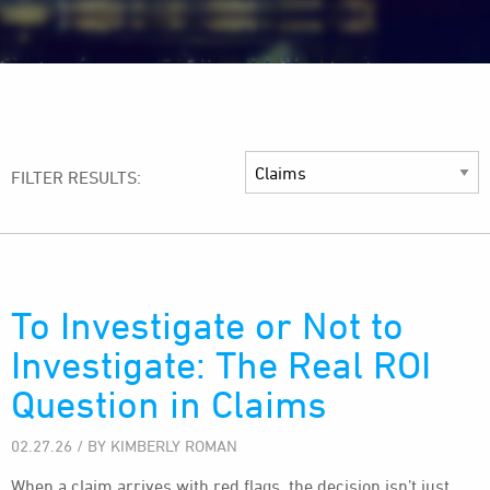
FILTER RESULTS:
To Investigate or Not to
Investigate: The Real ROI
Question in Claims
02.27.26 / BY KIMBERLY ROMAN
When a claim arrives with red flags, the decision isn’t just