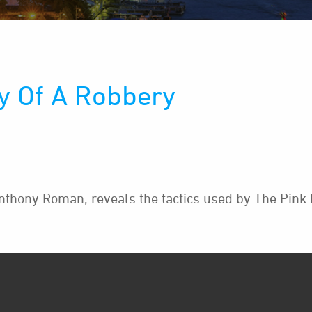
y Of A Robbery
nthony Roman, reveals the tactics used by The Pink P