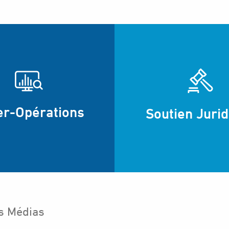
er-Opérations
Soutien Juri
s Médias